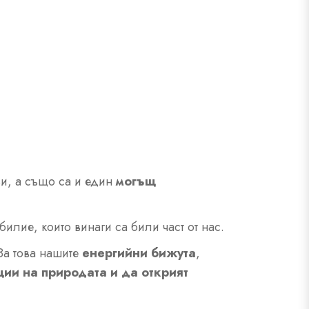
ви, а също са и един
могъщ
илие, които винаги са били част от нас.
 За това нашите
енергийни бижута
,
ии на природата и да открият