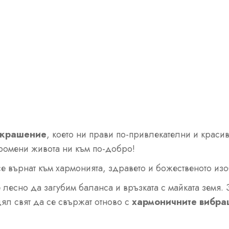
 украшение
, което ни прави по-привлекателни и краси
промени живота ни към по-добро!
е върнат към хармонията, здравето и божественото изоб
е лесно да загубим баланса и връзката с майката земя.
цял свят да се свържат отново с
хармоничните вибрац