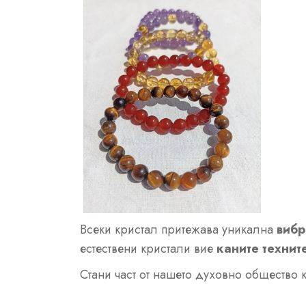
Всеки кристал притежава уникална
вибр
естествени кристали вие
каните технит
Стани част от нашето духовно общество 