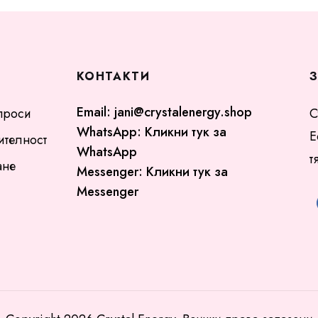
КОНТАКТИ
Email:
jani@crystalenergy.shop
проси
С
WhatsApp:
Кликни тук за
Е
ителност
WhatsApp
т
ане
Messenger:
Кликни тук за
Messenger